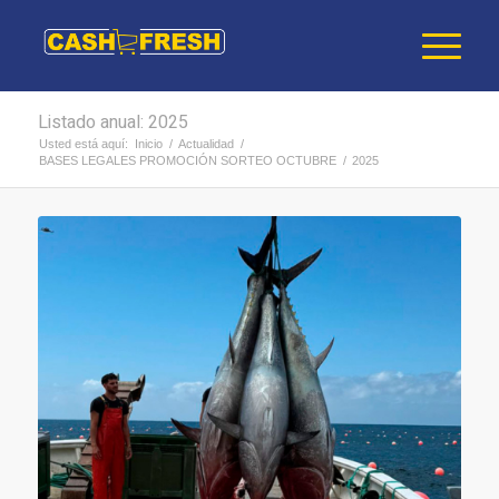
Listado anual: 2025
Usted está aquí:
Inicio
/
Actualidad
/
BASES LEGALES PROMOCIÓN SORTEO OCTUBRE
/
2025