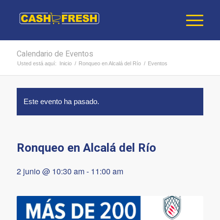
Calendario de Eventos
Usted está aquí:
Inicio
/
Ronqueo en Alcalá del Río
/
Eventos
Este evento ha pasado.
Ronqueo en Alcalá del Río
2 junio @ 10:30 am
-
11:00 am