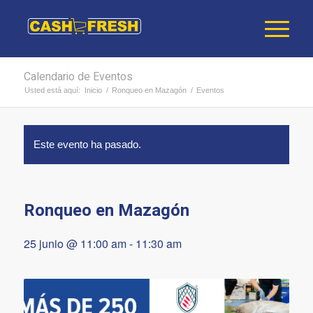
Calendario de Eventos
Usted está aquí:
Inicio
/
Ronqueo en Mazagón
/
Eventos
Este evento ha pasado.
Ronqueo en Mazagón
25 junio @ 11:00 am
-
11:30 am