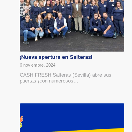
¡Nueva apertura en Salteras!
6 noviembre, 2024
CASH FRESH Salteras (Sevilla) abre sus
puertas ¡con numerosos…