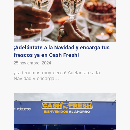
¡Adelántate a la Navidad y encarga tus
frescos ya en Cash Fresh!
25 noviembre, 2024
¡La tenemos muy cerca! Adelántate a la
Navidad y encarga…