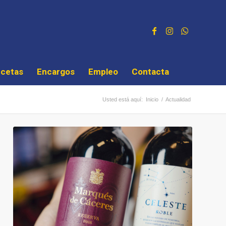
cetas
Encargos
Empleo
Contacta
Usted está aquí:
Inicio
/
Actualidad