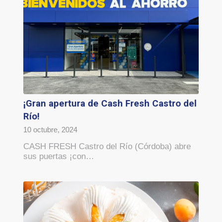
¡Gran apertura de Cash Fresh Castro del
Río!
10 octubre, 2024
CASH FRESH Castro del Río (Córdoba) abre
sus puertas ¡con…