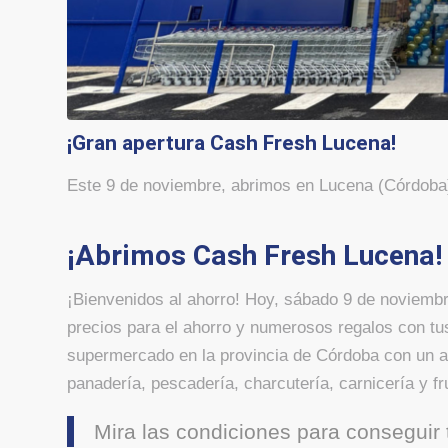
¡Gran apertura Cash Fresh Lucena!
Este 9 de noviembre, abrimos en Lucena (Córdoba
¡Abrimos Cash Fresh Lucena!
¡Bienvenidos al ahorro! Hoy, sábado 9 de noviembr
precios para el ahorro y numerosos regalos co
supermercado en la provincia de Córdoba con un am
panadería, pescadería, charcutería, carnicería y fr
Mira las condiciones para conseguir