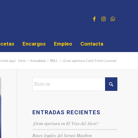
cetas
Encargos
Empleo
Contacta
 está aquí:
Inicio
/
Actualidad
/
BBLL
/
¡Gran apertura Cash Fresh Lucena!
ENTRADAS RECIENTES
¡Gran apertura en El Viso del Alcor!
Bases legales del Sorteo Maxibon