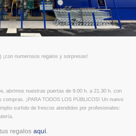
) ¡con numerosos regalos y sorpresas!
e, abrimos nuestras puertas de 9.00 h. a 21.30 h. con
n tus compras. ¡PARA TODOS LOS PÚBLICOS! Un nuevo
plio surtido de frescos atendidos por profesionales:
utería.
 tus regalos
aquí
.