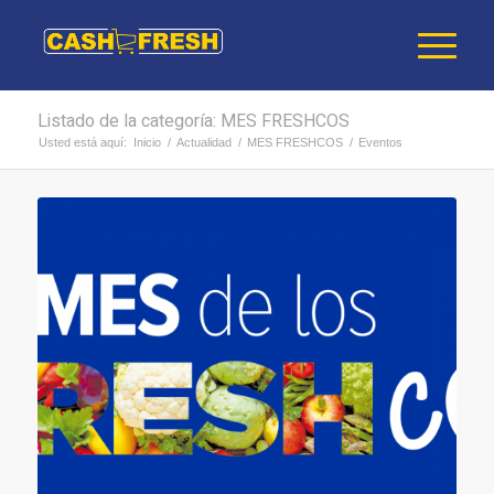
Listado de la categoría: MES FRESHCOS
Usted está aquí:
Inicio
/
Actualidad
/
MES FRESHCOS
/
Eventos