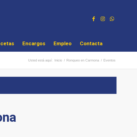
cetas
Encargos
Empleo
Contacta
Usted está aquí:
Inicio
/
Ronqueo en Carmona
/
Eventos
ona