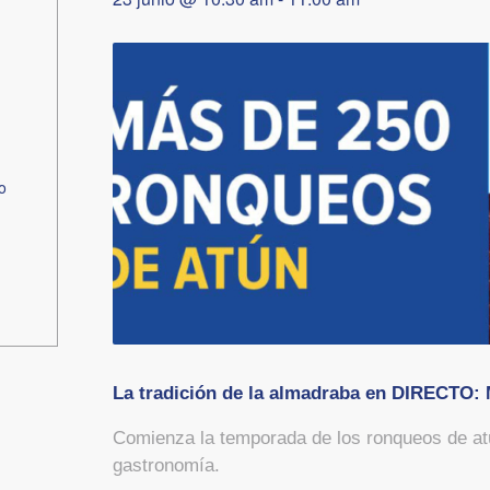
o
La tradición de la almadraba en DIRECTO:
Comienza la temporada de los ronqueos de atú
gastronomía.