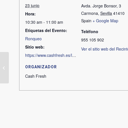
23 junio
Avda. Jorge Bonsor, 3
Carmona
,
Sevilla
41410
Hora:
Spain
+ Google Map
10:30 am - 11:00 am
Etiquetas del Evento:
Teléfono
Ronqueo
955 105 902
Sitio web:
Ver el sitio web del Recint
https://www.cashfresh.es/la-tradicion-de-la-almadraba-en-directo
Ronqueo en Rociana
ORGANIZADOR
del Condado
Cash Fresh