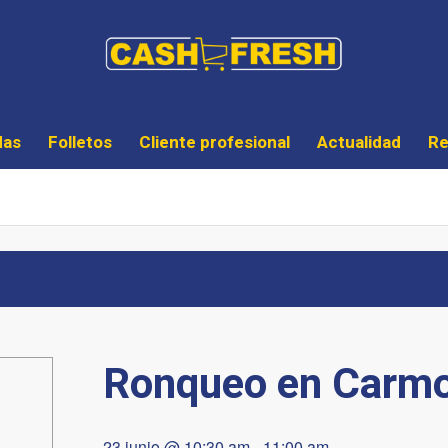
das
Folletos
Cliente profesional
Actualidad
Re
Ronqueo en Carm
23 junio @ 10:30 am
-
11:00 am