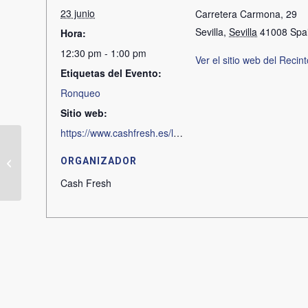
23 junio
Carretera Carmona, 29
Sevilla
,
Sevilla
41008
Spa
Hora:
12:30 pm - 1:00 pm
Ver el sitio web del Recint
Etiquetas del Evento:
Ronqueo
Sitio web:
https://www.cashfresh.es/la-tradicion-de-la-almadraba-en-directo
ORGANIZADOR
Ronqueo en Carmona
Cash Fresh