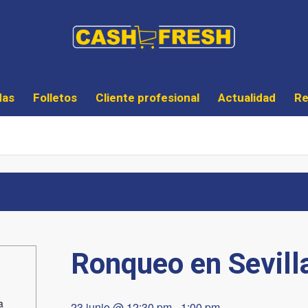
das
Folletos
Cliente profesional
Actualidad
Re
Ronqueo en Sevilla
a
23 junio @ 12:30 pm
-
1:00 pm