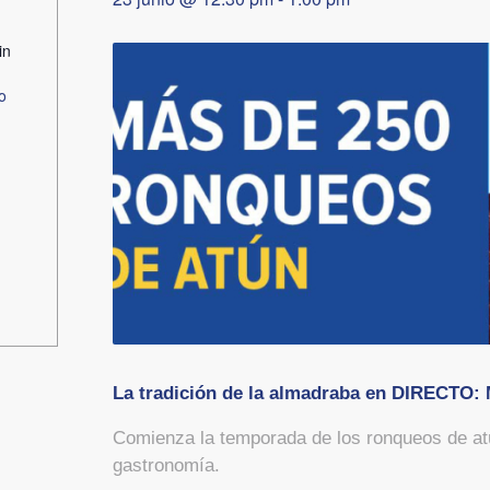
in
o
La tradición de la almadraba en DIRECTO:
Comienza la temporada de los ronqueos de atú
gastronomía.