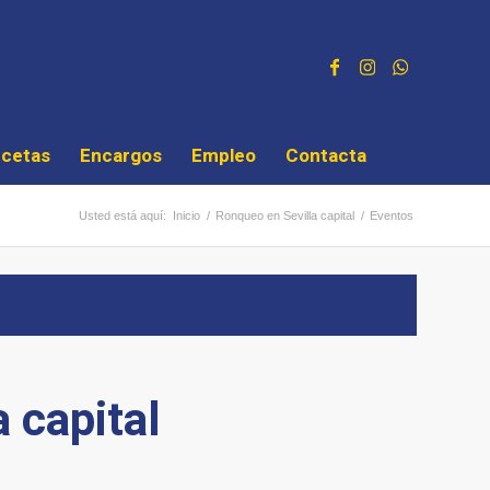
cetas
Encargos
Empleo
Contacta
Usted está aquí:
Inicio
/
Ronqueo en Sevilla capital
/
Eventos
 capital