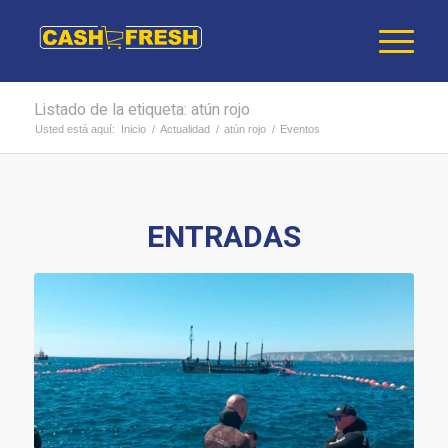
Listado de la etiqueta: atún rojo
Usted está aquí:
Inicio
/
Actualidad
/
atún rojo
/
Eventos
ENTRADAS