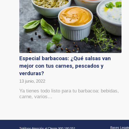
Especial barbacoas: ¿Qué salsas van
mejor con tus carnes, pescados y
verduras?
13 junio, 2022
Ya tienes todo listo para tu barbacoa: bebidas,
carne, varios…
Bases Legal
Teléfono Atención al Cliente 900 180 551