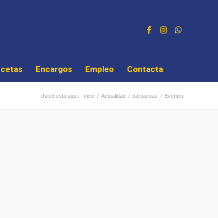
cetas
Encargos
Empleo
Contacta
Usted está aquí:
Inicio
/
Actualidad
/
barbacoas
/
Eventos