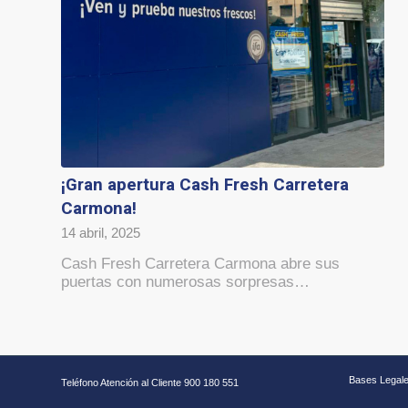
¡Gran apertura Cash Fresh Carretera
Carmona!
14 abril, 2025
Cash Fresh Carretera Carmona abre sus
puertas con numerosas sorpresas…
Bases Legal
Teléfono Atención al Cliente 900 180 551