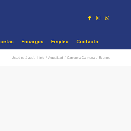
cetas
Encargos
Empleo
Contacta
Usted está aquí:
Inicio
/
Actualidad
/
Carretera Carmona
/
Eventos