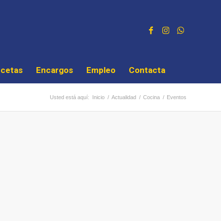
cetas
Encargos
Empleo
Contacta
Usted está aquí:
Inicio
/
Actualidad
/
Cocina
/
Eventos