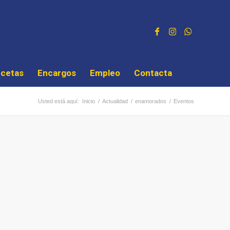
cetas
Encargos
Empleo
Contacta
Usted está aquí:
Inicio
/
Actualidad
/
enamorados
/
Eventos