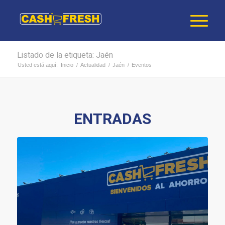
Listado de la etiqueta: Jaén
Usted está aquí:
Inicio
/
Actualidad
/
Jaén
/
Eventos
ENTRADAS