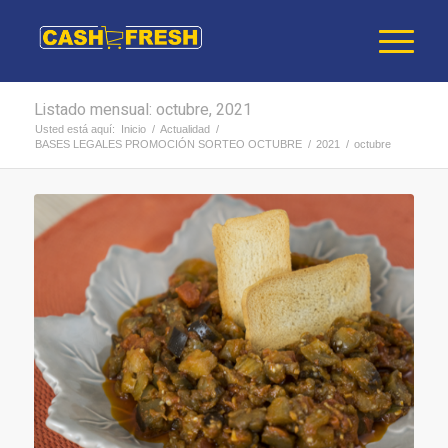
Listado mensual: octubre, 2021
Usted está aquí:
Inicio
/
Actualidad
/
BASES LEGALES PROMOCIÓN SORTEO OCTUBRE
/
2021
/
octubre