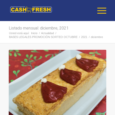
Listado mensual: diciembre, 2021
Usted está aquí:
Inicio
/
Actualidad
/
BASES LEGALES PROMOCIÓN SORTEO OCTUBRE
/
2021
/
diciembre