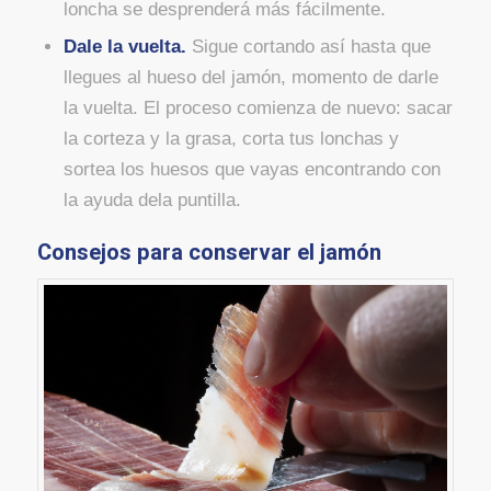
loncha se desprenderá más fácilmente.
Dale la vuelta.
Sigue cortando así hasta que
llegues al hueso del jamón, momento de darle
la vuelta. El proceso comienza de nuevo: sacar
la corteza y la grasa, corta tus lonchas y
sortea los huesos que vayas encontrando con
la ayuda dela puntilla.
Consejos para conservar el jamón