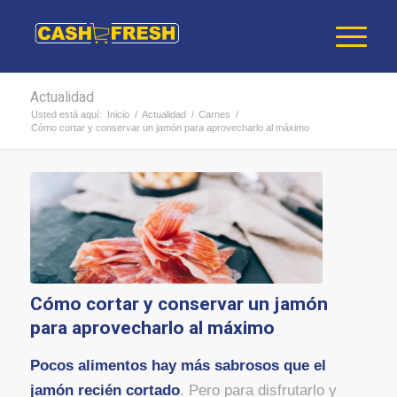
Actualidad
Usted está aquí:
Inicio
/
Actualidad
/
Carnes
/
Cómo cortar y conservar un jamón para aprovecharlo al máximo
Cómo cortar y conservar un jamón
para aprovecharlo al máximo
Pocos alimentos hay más sabrosos que el
jamón recién cortado
. Pero para disfrutarlo y