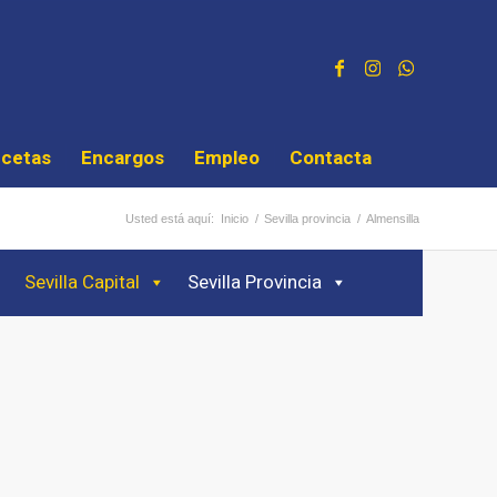
cetas
Encargos
Empleo
Contacta
Usted está aquí:
Inicio
/
Sevilla provincia
/
Almensilla
Sevilla Capital
Sevilla Provincia