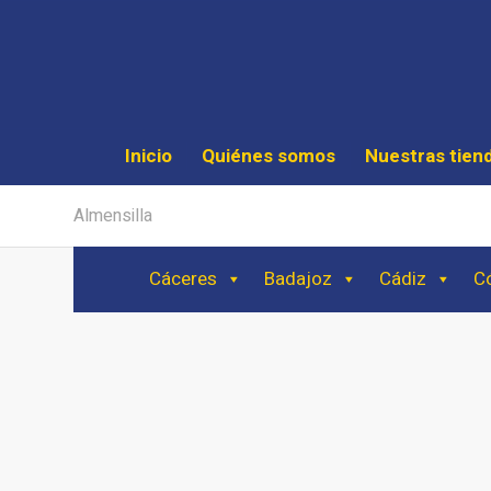
Inicio
Quiénes somos
Nuestras tien
Almensilla
Cáceres
Badajoz
Cádiz
C