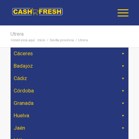
Utrera
Usted está aquí:
Inicio
/
Sevilla provincia
/
Utrera
Cáceres
Badajoz
Cádiz
Córdoba
Granada
Huelva
Jaén