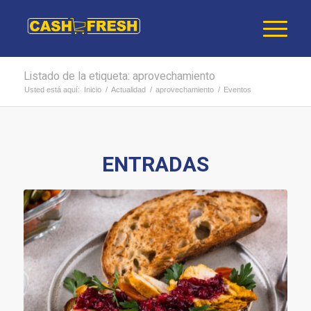
Listado de la etiqueta: aprovechamiento
Usted está aquí:
Inicio
/
Actualidad
/
aprovechamiento
/
Eventos
ENTRADAS