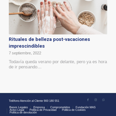
Rituales de belleza post-vacaciones
imprescindibles
7 septiembre, 2022
Todavía queda verano por delante, pero ya es hora
de ir pensando…
Teléfono Atención al Cliente 900 180 551
Bases Legales
Empresa
Comprometidos
Fundación MAS
Aviso Legal
Política de Privacidad
Politica de Cookies
Política de devolución