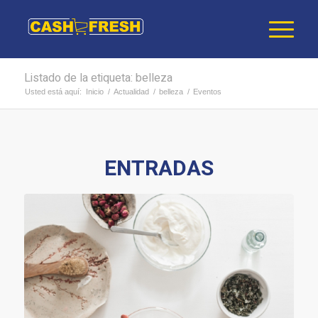
Listado de la etiqueta: belleza
Usted está aquí:
Inicio
/
Actualidad
/
belleza
/
Eventos
ENTRADAS