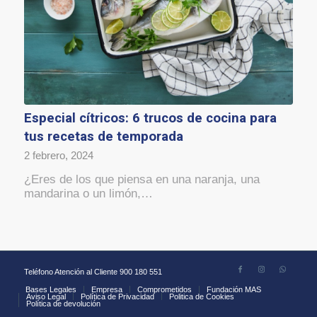
Especial cítricos: 6 trucos de cocina para
tus recetas de temporada
2 febrero, 2024
¿Eres de los que piensa en una naranja, una
mandarina o un limón,…
Teléfono Atención al Cliente 900 180 551
Bases Legales
Empresa
Comprometidos
Fundación MAS
Aviso Legal
Política de Privacidad
Politica de Cookies
Política de devolución