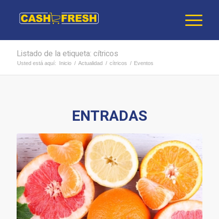
Listado de la etiqueta: cítricos
Usted está aquí:
Inicio
/
Actualidad
/
cítricos
/
Eventos
ENTRADAS