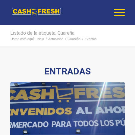
Listado de la etiqueta: Guareña
Usted está aquí:
Inicio
/
Actualidad
/
Guareña
/
Eventos
ENTRADAS