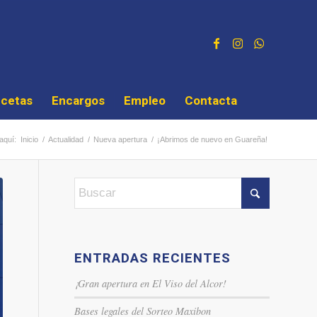
cetas
Encargos
Empleo
Contacta
aquí:
Inicio
/
Actualidad
/
Nueva apertura
/
¡Abrimos de nuevo en Guareña!
ENTRADAS RECIENTES
¡Gran apertura en El Viso del Alcor!
Bases legales del Sorteo Maxibon