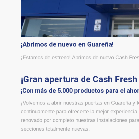
¡Abrimos de nuevo en Guareña!
¡Estamos de estreno! Abrimos de nuevo Cash Fres
¡Gran apertura de Cash Fresh
¡Con más de 5.000 productos para el ahor
¡Volvemos a abrir nuestras puertas en Guareña y 
continuamente para ofrecerte la mejor experiencia
renovado por completo nuestras instalaciones pa
secciones totalmente nuevas.