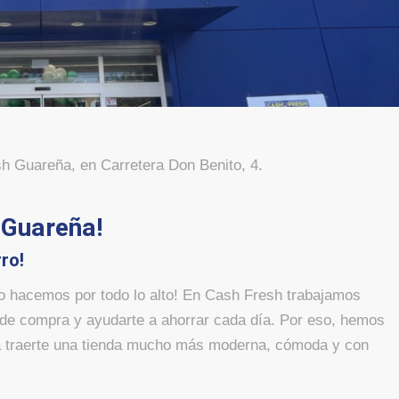
h Guareña, en Carretera Don Benito, 4.
 Guareña!
ro!
lo hacemos por todo lo alto! En Cash Fresh trabajamos
 de compra y ayudarte a ahorrar cada día. Por eso, hemos
ra traerte una tienda mucho más moderna, cómoda y con