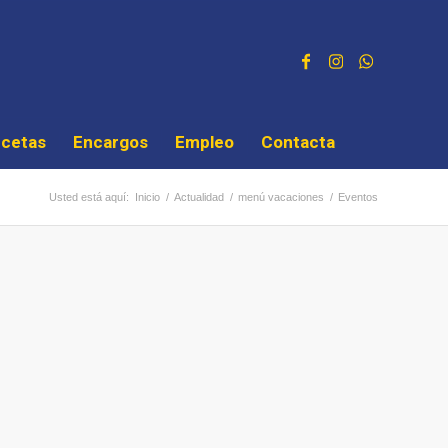
cetas
Encargos
Empleo
Contacta
Usted está aquí:
Inicio
/
Actualidad
/
menú vacaciones
/
Eventos