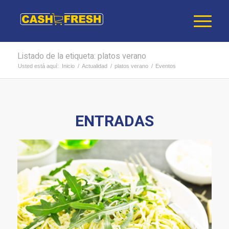
Listado de la etiqueta: platos verano
Usted está aquí:
Inicio
/
Actualidad
/
platos verano
/
Eventos
ENTRADAS