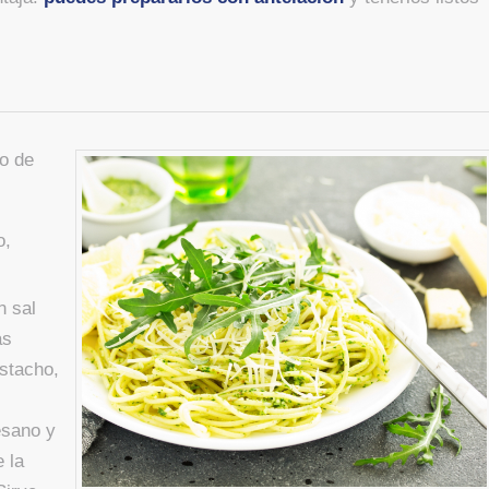
to de
o,
n sal
as
istacho,
esano y
 la