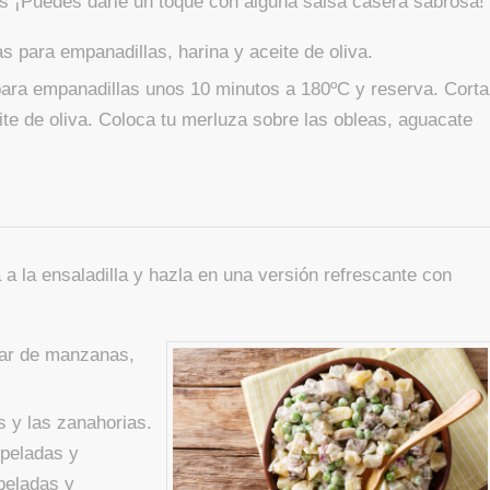
s ¡Puedes darle un toque con alguna salsa casera sabrosa!
s para empanadillas, harina y aceite de oliva.
ara empanadillas unos 10 minutos a 180ºC y reserva. Corta
eite de oliva. Coloca tu merluza sobre las obleas, aguacate
a a la ensaladilla y hazla en una versión refrescante con
par de manzanas,
s y las zanahorias.
 peladas y
peladas y