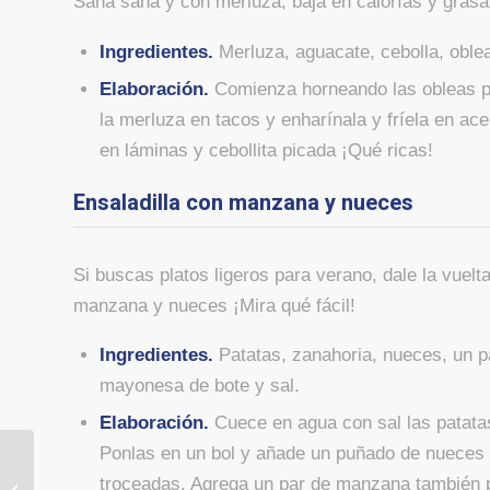
Sana sana y con merluza, baja en calorías y grasa
Ingredientes.
Merluza, aguacate, cebolla, oblea
Elaboración.
Comienza horneando las obleas p
la merluza en tacos y enharínala y fríela en ac
en láminas y cebollita picada ¡Qué ricas!
Ensaladilla con manzana y nueces
Si buscas platos ligeros para verano, dale la vuelt
manzana y nueces ¡Mira qué fácil!
Ingredientes.
Patatas, zanahoria, nueces, un 
mayonesa de bote y sal.
Elaboración.
Cuece en agua con sal las patata
Ponlas en un bol y añade un puñado de nueces
BASES DE LA
PROMOCIÓN “SÚPER
troceadas. Agrega un par de manzana también 