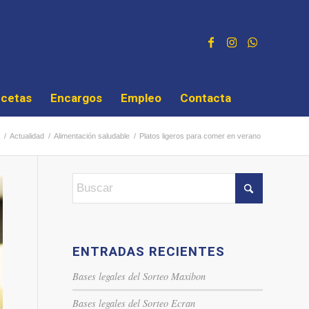
cetas
Encargos
Empleo
Contacta
/
Actualidad
/
Alimentación saludable
/
Platos ligeros para comer en verano
ENTRADAS RECIENTES
Bases legales del Sorteo Maxibon
Bases legales del Sorteo Ecran