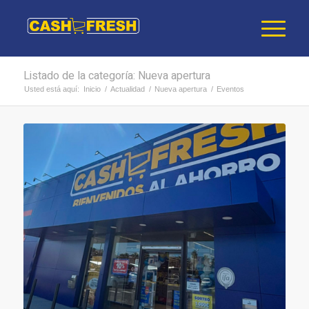
Listado de la categoría: Nueva apertura
Usted está aquí:
Inicio
/
Actualidad
/
Nueva apertura
/
Eventos