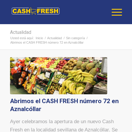
Actualidad
Usted está aquí:
Inicio
/
Actualidad
/
Sin categoría
/
Abrimos el CASH FRESH número 72 en Aznalcóllar
Abrimos el CASH FRESH número 72 en
Aznalcóllar
Ayer celebramos la apertura de un nuevo Cash
Fresh en la localidad sevillana de Aznalcóllar. Se