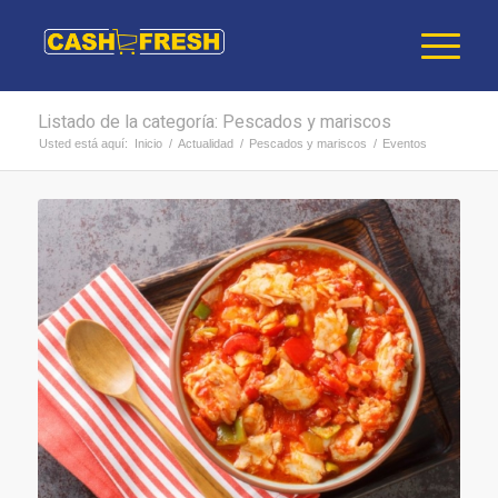
Listado de la categoría: Pescados y mariscos
Usted está aquí:
Inicio
/
Actualidad
/
Pescados y mariscos
/
Eventos