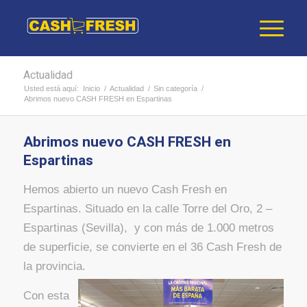
Actualidad
Usted está aquí:
Inicio
/
Actualidad
/
Sin categoría
/
Abrimos nuevo CASH FRESH en Espartinas
Abrimos nuevo CASH FRESH en
Espartinas
Hemos abierto un nuevo Cash Fresh en
Espartinas. Situado en la calle Torre del Oro, 2 –
Espartinas (Sevilla), y con más de 1.000 metros
de superficie, se convierte en el 36 Cash Fresh de
la provincia.
Con esta