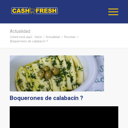
Actualidad
Usted está aquí:
Inicio
/
Actualidad
/
Recetas
/
Boquerones de calabacín ?
Boquerones de calabacín ?