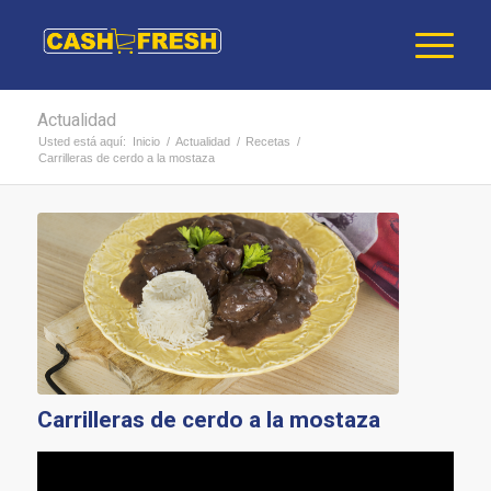
Actualidad
Usted está aquí:
Inicio
/
Actualidad
/
Recetas
/
Carrilleras de cerdo a la mostaza
Carrilleras de cerdo a la mostaza