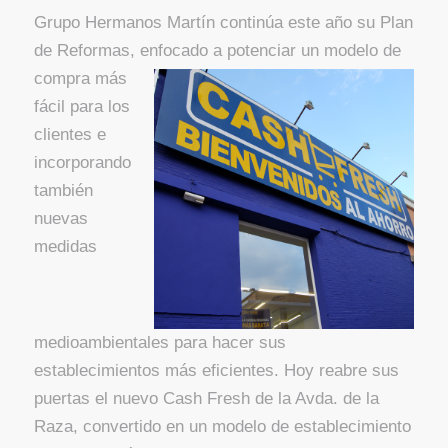
Grupo Hermanos Martín continúa este año su Plan
de Reformas, enfocado a potenciar un modelo de
compra más
fácil para los
clientes e
incorporando
también
nuevas
medidas
medioambientales para hacer sus
establecimientos más eficientes. Hoy reabre sus
puertas el nuevo Cash Fresh de la Avda. de la
Raza, convertido en un modelo de establecimiento