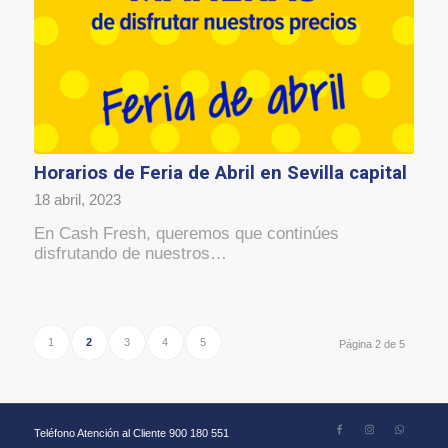
Horarios de Feria de Abril en Sevilla capital
18 abril, 2023
En Cash Fresh, queremos que continúes
disfrutando de nuestros…
1
2
3
4
5
Página 2 de 5
Teléfono Atención al Cliente 900 180 551