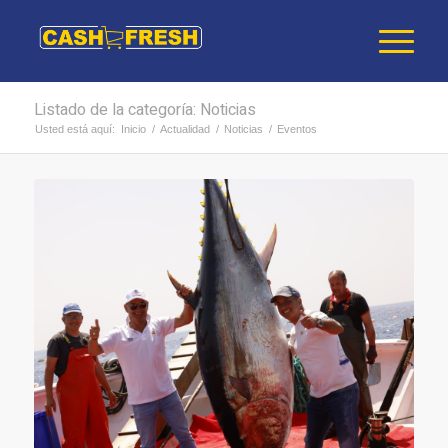
Listado de la categoría: Noticias
Usted está aquí:
Inicio
/
Actualidad
/
Noticias
/
Eventos