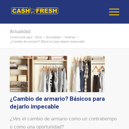
Actualidad
Usted está aquí:
Inicio
/
Actualidad
/
Noticias
/
¿Cambio de armario? Básicos para dejarlo impecable
¿Cambio de armario? Básicos para
dejarlo impecable
¿Ves el cambio de armario como un contratiempo
o como una oportunidad?