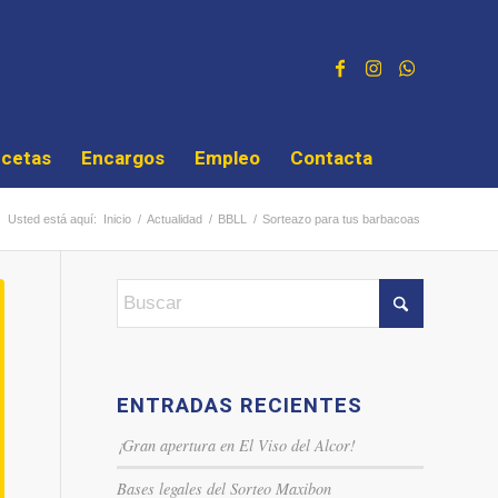
cetas
Encargos
Empleo
Contacta
Usted está aquí:
Inicio
/
Actualidad
/
BBLL
/
Sorteazo para tus barbacoas
ENTRADAS RECIENTES
¡Gran apertura en El Viso del Alcor!
Bases legales del Sorteo Maxibon