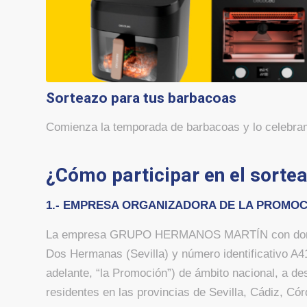
Sorteazo para tus barbacoas
Comienza la temporada de barbacoas y lo celebra
¿Cómo participar en el sorte
1.- EMPRESA ORGANIZADORA DE LA PROMO
La empresa GRUPO HERMANOS MARTÍN con domicilio
Dos Hermanas (Sevilla) y número identificativo A4
adelante, “la Promoción”) de ámbito nacional, a des
residentes en las provincias de Sevilla, Cádiz, C