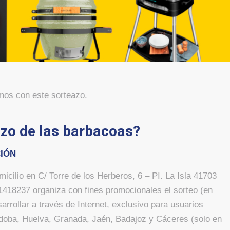
mos con este sorteazo.
azo de las barbacoas?
CIÓN
 en C/ Torre de los Herberos, 6 – PI. La Isla 41703
1418237 organiza con fines promocionales el sorteo (en
arrollar a través de Internet, exclusivo para usuarios
órdoba, Huelva, Granada, Jaén, Badajoz y Cáceres (solo en