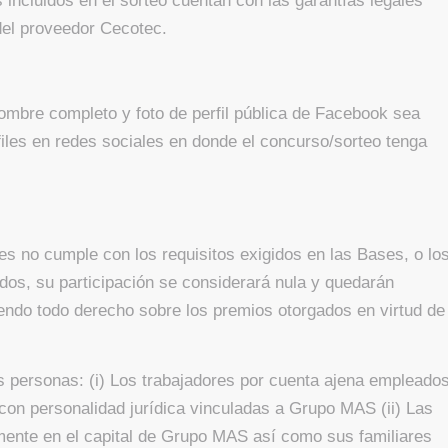
s incluidos en el sorteo cuentan con las garantías legales
del proveedor Cecotec.
ombre completo y foto de perfil pública de Facebook sea
les en redes sociales en donde el concurso/sorteo tenga
tes no cumple con los requisitos exigidos en las Bases, o lo
idos, su participación se considerará nula y quedarán
endo todo derecho sobre los premios otorgados en virtud de
es personas: (i) Los trabajadores por cuenta ajena empleado
con personalidad jurídica vinculadas a Grupo MAS (ii) Las
amente en el capital de Grupo MAS así como sus familiares