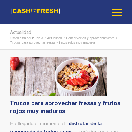
Actualidad
Usted está aquí:
Inicio
/
Actualidad
/
Conservación y aprovechamiento
/
Trucos para aprovechar fresas y frutos rojos muy maduros
Trucos para aprovechar fresas y frutos
rojos muy maduros
Ha llegado el momento de
disfrutar de la
temporada de frutos rojos
. La próxima vez que