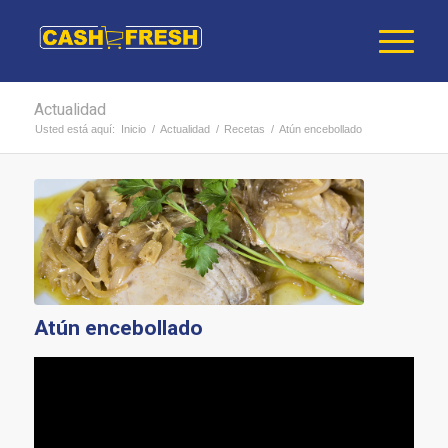
Actualidad
Usted está aquí:
Inicio
/
Actualidad
/
Recetas
/
Atún encebollado
Atún encebollado