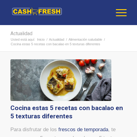
Actualidad
Usted está aquí:
Inicio
/
Actualidad
/
Alimentación saludable
/
Cocina estas 5 recetas con bacalao en 5 texturas diferentes
Cocina estas 5 recetas con bacalao en
5 texturas diferentes
Para disfrutar de los
frescos de temporada
, te