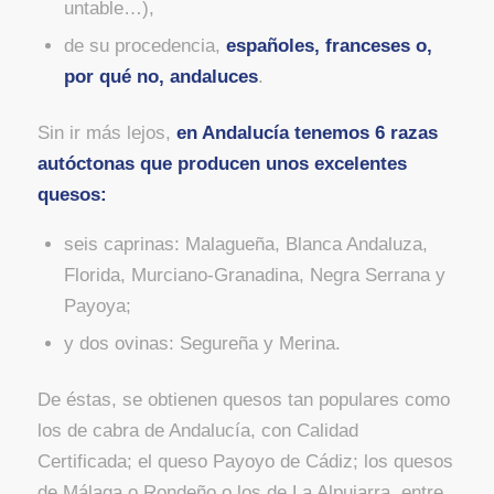
untable…),
de su procedencia,
españoles, franceses o,
por qué no, andaluces
.
Sin ir más lejos,
en Andalucía
tenemos 6 razas
autóctonas
que producen unos excelentes
quesos:
seis caprinas: Malagueña, Blanca Andaluza,
Florida, Murciano-Granadina, Negra Serrana y
Payoya;
y dos ovinas: Segureña y Merina.
De éstas, se obtienen quesos tan populares como
los de cabra de Andalucía, con Calidad
Certificada; el queso Payoyo de Cádiz; los quesos
de Málaga o Rondeño o los de La Alpujarra, entre