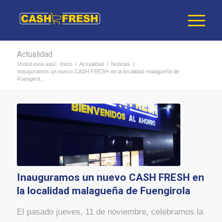
Actualidad
Usted está aquí:
Inicio
/
Actualidad
/
Noticias
/
Inauguramos un nuevo CASH FRESH en la localidad malagueña de
Fuengirol...
Inauguramos un nuevo CASH FRESH en
la localidad malagueña de Fuengirola
El pasado jueves, 11 de noviembre, celebramos la