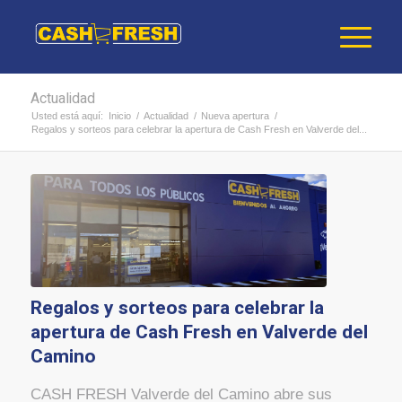
Actualidad
Usted está aquí:
Inicio
/
Actualidad
/
Nueva apertura
/
Regalos y sorteos para celebrar la apertura de Cash Fresh en Valverde del...
Regalos y sorteos para celebrar la
apertura de Cash Fresh en Valverde del
Camino
CASH FRESH Valverde del Camino abre sus