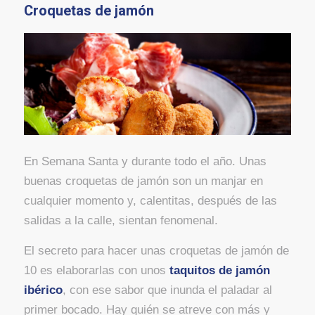
Croquetas de jamón
En Semana Santa y durante todo el año. Unas
buenas croquetas de jamón son un manjar en
cualquier momento y, calentitas, después de las
salidas a la calle, sientan fenomenal.
El secreto para hacer unas croquetas de jamón de
10 es elaborarlas con unos
taquitos de jamón
ibérico
, con ese sabor que inunda el paladar al
primer bocado. Hay quién se atreve con más y