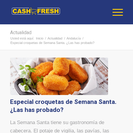
Actualidad
Usted está aquí:
Inicio
/
Actualidad
/
Andalucía
/
Especial croquetas de Semana Santa. ¿Las has probado?
Especial croquetas de Semana Santa.
¿Las has probado?
La Semana Santa tiene su gastronomía de
cabecera. El potaje de vigilia, las pavías, las