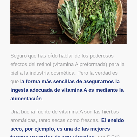
Seguro que has oído hablar de los poderosos
efectos del retinol (vitamina A preformada) para la
piel a la industria cosmética. Pero la verdad es
que l
a forma más sencillas de asegurarnos la
ingesta adecuada de vitamina A es mediante la
alimentación.
Una buena fuente de vitamina A son las hierbas
aromáticas, tanto secas como frescas.
El eneldo
seco, por ejemplo, es una de las mejores