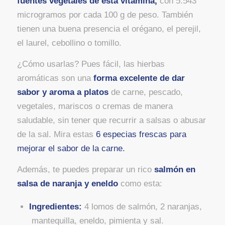
fuentes vegetales de esta vitamina,
con 5.543
microgramos por cada 100 g de peso. También
tienen una buena presencia el orégano, el perejil,
el laurel, cebollino o tomillo.
¿Cómo usarlas? Pues fácil, las hierbas
aromáticas son una
forma excelente de dar
sabor y aroma a platos
de carne, pescado,
vegetales, mariscos o cremas de manera
saludable, sin tener que recurrir a salsas o abusar
de la sal. Mira estas
6 especias frescas para
mejorar el sabor de la carne.
Además, te puedes preparar un rico
salmón en
salsa de naranja y eneldo
como esta:
Ingredientes:
4
lomos de salmón,
2
naranjas,
m
antequilla,
e
neldo,
p
imienta y sal.