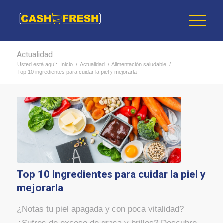
Actualidad
Usted está aquí:
Inicio
/
Actualidad
/
Alimentación saludable
/
Top 10 ingredientes para cuidar la piel y mejorarla
Top 10 ingredientes para cuidar la piel y
mejorarla
¿Notas tu piel apagada y con poca vitalidad?
¿Sufres de exceso de grasa y brillos? Descubre